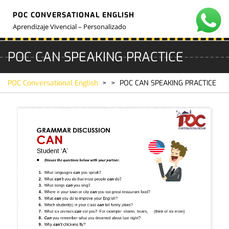
Skip
POC CONVERSATIONAL ENGLISH
to
O
M
content
Aprendizaje Vivencial – Personalizado
POC CAN SPEAKING PRACTICE
POC Conversational English
> >
POC CAN SPEAKING PRACTICE