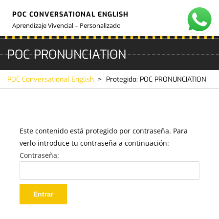
Skip
POC CONVERSATIONAL ENGLISH
to
O
M
content
Aprendizaje Vivencial – Personalizado
POC PRONUNCIATION
POC Conversational English
>
Protegido: POC PRONUNCIATION
Este contenido está protegido por contraseña. Para
verlo introduce tu contraseña a continuación:
Contraseña: