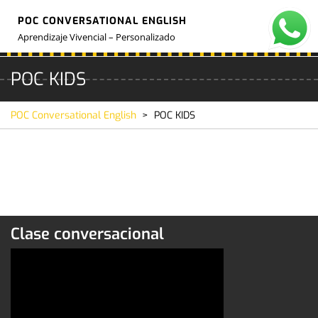
Skip
POC CONVERSATIONAL ENGLISH
to
O
M
content
Aprendizaje Vivencial – Personalizado
POC KIDS
POC Conversational English
>
POC KIDS
Clase conversacional