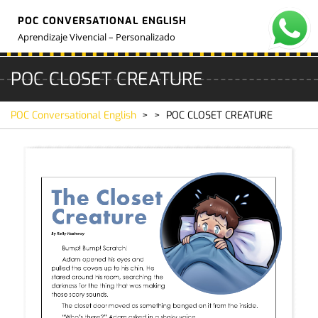
Skip
POC CONVERSATIONAL ENGLISH
to
O
M
content
Aprendizaje Vivencial – Personalizado
POC CLOSET CREATURE
POC Conversational English
> >
POC CLOSET CREATURE