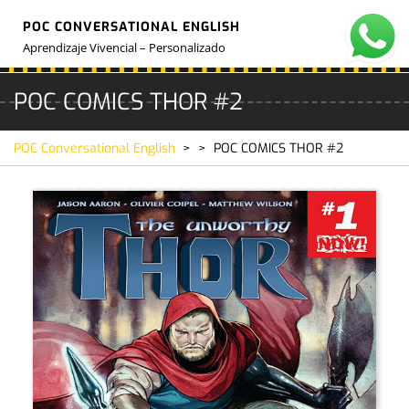
Skip
POC CONVERSATIONAL ENGLISH
to
O
M
content
Aprendizaje Vivencial – Personalizado
POC COMICS THOR #2
POC Conversational English
> >
POC COMICS THOR #2