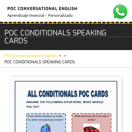
Skip
POC CONVERSATIONAL ENGLISH
to
O
M
content
Aprendizaje Vivencial – Personalizado
POC CONDITIONALS SPEAKING
CARDS
POC Conversational English
> >
POC CONDITIONALS SPEAKING CARDS