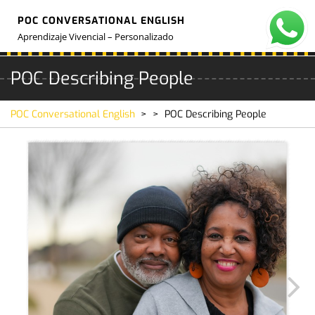
Skip
POC CONVERSATIONAL ENGLISH
to
O
M
content
Aprendizaje Vivencial – Personalizado
POC Describing People
POC Conversational English
> >
POC Describing People