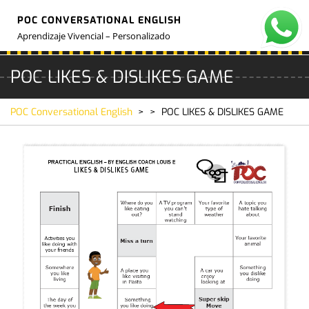
Skip
POC CONVERSATIONAL ENGLISH
to
O
M
content
Aprendizaje Vivencial – Personalizado
POC LIKES & DISLIKES GAME
POC Conversational English
> >
POC LIKES & DISLIKES GAME