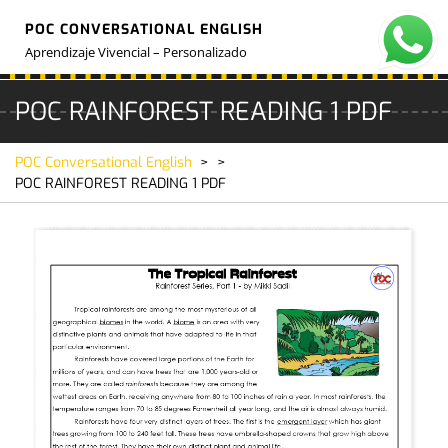
Skip
POC CONVERSATIONAL ENGLISH
to
O
M
content
Aprendizaje Vivencial – Personalizado
POC RAINFOREST READING 1 PDF
POC Conversational English
> >
POC RAINFOREST READING 1 PDF