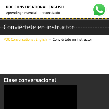
Skip
POC CONVERSATIONAL ENGLISH
to
O
M
content
Aprendizaje Vivencial – Personalizado
Conviértete en instructor
POC Conversational English
>
Conviértete en instructor
Clase conversacional