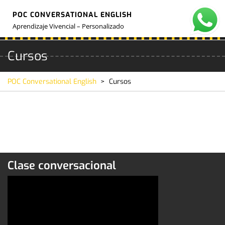
Skip
POC CONVERSATIONAL ENGLISH
to
O
M
content
Aprendizaje Vivencial – Personalizado
Cursos
POC Conversational English
>
Cursos
Clase conversacional