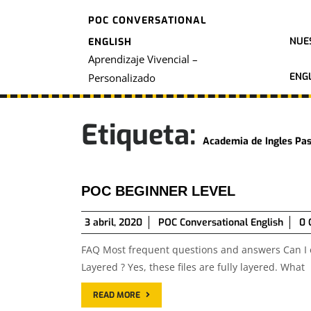
Skip
POC CONVERSATIONAL
to
content
NUE
ENGLISH
Aprendizaje Vivencial –
ENGL
Personalizado
Etiqueta:
Academia de Ingles Pas
POC BEGINNER LEVEL
3
3 abril, 2020
POC Conversational English
0 
abril,
FAQ Most frequent questions and answers Can I edi
2020
Layered ? Yes, these files are fully layered. What
READ MORE