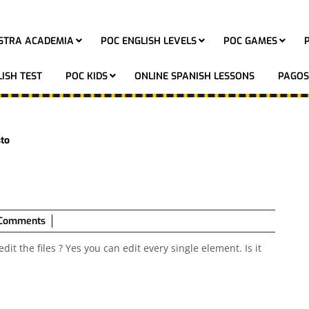
STRA ACADEMIA
POC ENGLISH LEVELS
POC GAMES
ISH TEST
POC KIDS
ONLINE SPANISH LESSONS
PAGOS
to
Comments
t the files ? Yes you can edit every single element. Is it